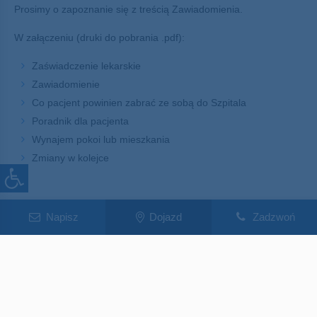
Prosimy o zapoznanie się z treścią Zawiadomienia.
W załączeniu (druki do pobrania .pdf):
Zaświadczenie lekarskie
Zawiadomienie
Co pacjent powinien zabrać ze sobą do Szpitala
Poradnik dla pacjenta
Wynajem pokoi lub mieszkania
Zmiany w kolejce
Napisz
Dojazd
Zadzwoń
W korespondencji ze Szpitalem prosimy podawać adres
swojej poczty elektronicznej (e-mail) i numer telefonu
kontaktowego. Podanie tych danych w sposób znaczący
usprawni komunikację z Państwem.