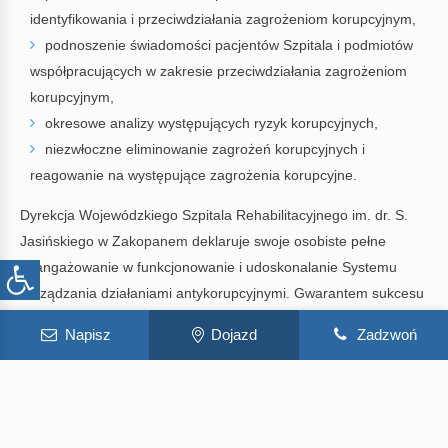
identyfikowania i przeciwdziałania zagrożeniom korupcyjnym,
podnoszenie świadomości pacjentów Szpitala i podmiotów
współpracujących w zakresie przeciwdziałania zagrożeniom
korupcyjnym,
okresowe analizy występujących ryzyk korupcyjnych,
niezwłoczne eliminowanie zagrożeń korupcyjnych i
reagowanie na występujące zagrożenia korupcyjne.
Dyrekcja Wojewódzkiego Szpitala Rehabilitacyjnego im. dr. S.
Jasińskiego w Zakopanem deklaruje swoje osobiste pełne
zaangażowanie w funkcjonowanie i udoskonalanie Systemu
zarządzania działaniami antykorupcyjnymi. Gwarantem sukcesu
funkcjonowania Systemu jest personel Szpitala, który został
Napisz
Dojazd
Zadzwoń
zapoznany z Polityką Antykorupcyjną i deklaruje pełne poparcie
dla podjętych działań oraz swoje aktywne uczestnictwo w
Systemie. W ramach swego zaangażowania Dyrekcja zachęca
do zgłaszania wątpliwości w dobrej wierze lub na podstawie