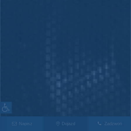
Napisz
Dojazd
Zadzwoń