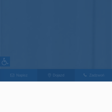
Napisz
Dojazd
Zadzwoń