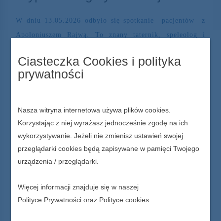
W dniu 13.05.2026 odbyło się spotkanie pacjentów z
Apoloniuszem Rajwą. To znany taternik, speleolog i
ratownik górski. Była to doskonała okazja, by mógł
Ciasteczka Cookies i polityka
opowiedzieć o swoich pasjach, miłości do gór i surowym
prywatności
pięknie jaskiń. Była to też doskonała okazja do poznania
nie zawsze znanych ciekawostek, np. o Księżycach
Kordylewskiego, o ogromnej radioaktywności pokrywy
Nasza witryna internetowa używa plików cookies.
śnieżnej w 1961 roku, o wietrze stulecia w 1968 roku, o
Korzystając z niej wyrażasz jednocześnie zgodę na ich
zdobyciu Mont Blanc i wyprawie do jednej z najgłębszej
wykorzystywanie. Jeżeli nie zmienisz ustawień swojej
przeglądarki cookies będą zapisywane w pamięci Twojego
jaskini świata Gouffre Berger. Dowiedzieliśmy się też o
urządzenia / przeglądarki.
diecie i sposobie życia osoby długowiecznej. A wszystko
to poparte niesamowitymi slajdami.
Więcej informacji znajduje się w naszej
Galeria Wpisu
Polityce Prywatności
oraz
Polityce cookies
.
Kliknij by powiększyć