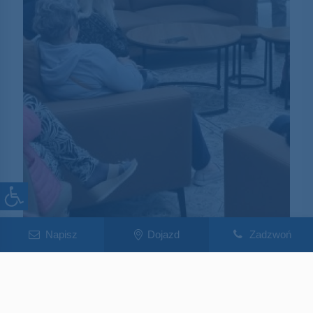
Napisz
Dojazd
Zadzwoń