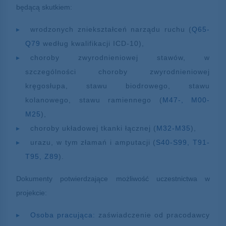
będącą skutkiem:
wrodzonych zniekształceń narządu ruchu (
Q65-
Q79
według kwalifikacji ICD-10),
choroby zwyrodnieniowej stawów, w
szczególności choroby zwyrodnieniowej
kręgosłupa, stawu biodrowego, stawu
kolanowego, stawu ramiennego (
M47-, M00-
M25
),
choroby układowej tkanki łącznej (
M32-M35
),
urazu, w tym złamań i amputacji (
S40-S99, T91-
T95, Z89
).
Dokumenty potwierdzające możliwość uczestnictwa w
projekcie:
Osoba pracująca:
zaświadczenie od pracodawcy