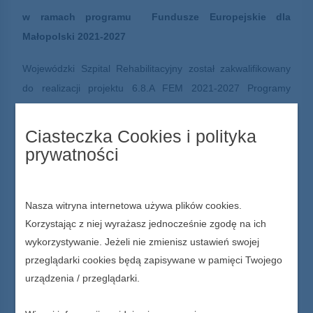
w ramach programu Fundusze Europejskie dla
Małopolski 2021-2027
Wojewódzki Szpital Rehabilitacyjny został zakwalifikowany
do realizacji projektu 6.8.A FEM 2021-2027 Programy
zdrowotne,
typ projektu : Profilaktyka i rehabilitacja osób z dysfunkcjami
Ciasteczka Cookies i polityka
narządu ruchu utrudniającymi wykonywanie pracy
prywatności
zawodowej.
Całkowita wartość projektu wynosi 370 390,00 zł.
Nasza witryna internetowa używa plików cookies.
Korzystając z niej wyrażasz jednocześnie zgodę na ich
Dofinansowanie UE w kwocie: 314 831,50 zł.
wykorzystywanie. Jeżeli nie zmienisz ustawień swojej
przeglądarki cookies będą zapisywane w pamięci Twojego
Celem projetku jest przywrócenie mieszkańcom woj.
urządzenia / przeglądarki.
małoplskiego pełnej lub maksymanej możliwej do
osiągnięcia sprawności fizycznej a także zdolności do pracy