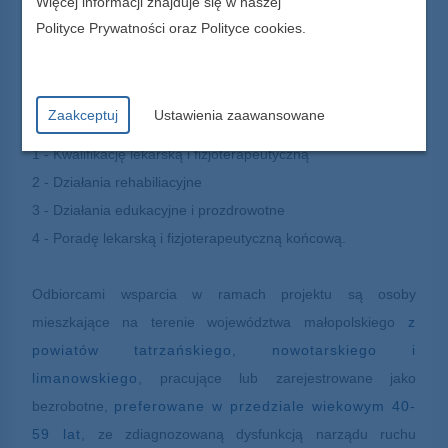
Więcej informacji znajduje się w naszej
poprzez realizację kompleksowego programu profilaktyki i
Polityce Prywatności
oraz
Polityce cookies
.
rehabiitacji skierowanego do osób pracujących i
bezrobotnych.
Zaakceptuj
Ustawienia zaawansowane
Główne zadania projektu obejmują:
1 - Kwalifikację lekarską i fizjoterapeutyczną
2 - Działania rehabiliacyjne
3 - Działania edukacyjne i prozdrowotne
4 - Poradę lekarską i fizjoterapeutyczną końcową.
Odbiorcami wsparcia w ramach projektu są osoby
mieszkające na terenie województwa małopolskiego
z
powiatów tatrzańskiego, nowotarskiego i
limanowskiego
, pracujące lub zarejestrowane jako
bezrobotne,
preferowane w przedziale wiekowym 40-
59 lat
, ze zdiagnozowaną dysfunkcją narządu ruchu